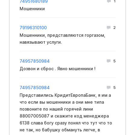
74951680189
1
Мошенники
79196310100
2
Мошенники, представляются горгазом,
навязывают услуги.
74957850984
5
Дозвон и сброс . Явно мошенники !
74957850984
5
Представились КридитЕвропаБанк, я им а
что если вы мошенники а они мне типа
позвоните по нашей горячей лини
88007005087 и скажите код менеджера
6138 слава богу сразу понял что тут что то
не так, но бабушку обмануть легче, в