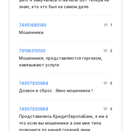
знаю, кто это был на самом деле.
74951680189
1
Мошенники
79196310100
2
Мошенники, представляются горгазом,
навязывают услуги.
74957850984
5
Дозвон и сброс . Явно мошенники !
74957850984
5
Представились КридитЕвропаБанк, я им а
что если вы мошенники а они мне типа
позвоните по нашей горячей лини