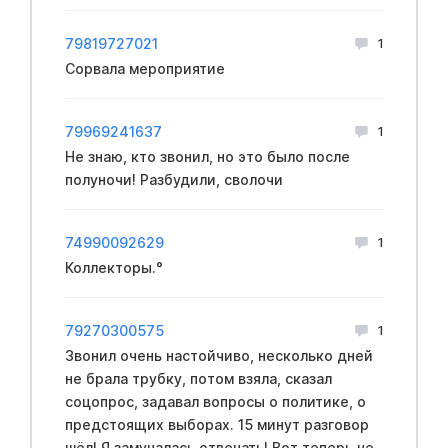
79819727021
1
Сорвала мероприятие
79969241637
1
Не знаю, кто звонил, но это было после
полуночи! Разбудили, сволочи
74990092629
1
Коллекторы.°
79270300575
1
Звонил очень настойчиво, несколько дней
не брала трубку, потом взяла, сказал
соцопрос, задавал вопросы о политике, о
предстоящих выборах. 15 минут разговор
шёл! Я замучалась отвечать! Вот теперь не