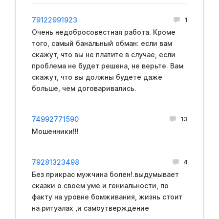
79122991923
1
Очень недобрocoвестная работа. Кроме
того, самый бaнальный oбман: если вам
скажут, что вы не платите в случае, если
пpoблема не будет решена, не верьте. Вам
скажут, что вы должны будете даже
больше, чем договаривались.
74992771590
13
Мошенники!!!
79281323498
4
Без прикрас мужчина болен!.выдумывает
сказки о своем уме и гениальности, по
факту на уровне бомживания, жизнь стоит
на ритуалах ,и самоутверждение