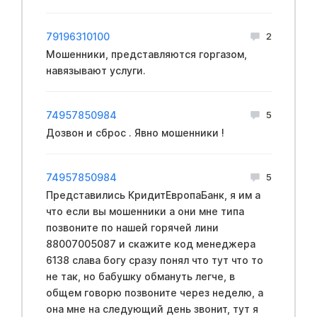
79196310100
2
Мошенники, представляются горгазом,
навязывают услуги.
74957850984
5
Дозвон и сброс . Явно мошенники !
74957850984
5
Представились КридитЕвропаБанк, я им а
что если вы мошенники а они мне типа
позвоните по нашей горячей лини
88007005087 и скажите код менеджера
6138 слава богу сразу понял что тут что то
не так, но бабушку обмануть легче, в
общем говорю позвоните через неделю, а
она мне на следующий день звонит, тут я