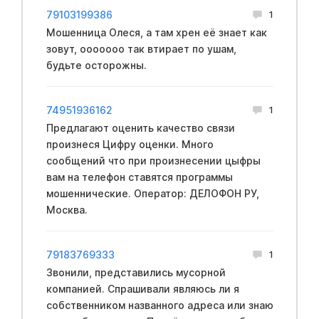
79103199386
1
Мошенница Олеся, а там хрен её знает как
зовут, ооооооо так втирает по ушам,
будьте осторожны.
74951936162
1
Предлагают оценить качество связи
произнеся Цифру оценки. Много
сообщений что при произнесении цыфры
вам на телефон ставятся программы
мошеннические. Оператор: ДЕЛОФОН РУ,
Москва.
79183769333
1
Звонили, представились мусорной
компанией. Спрашивали являюсь ли я
собственником названного адреса или знаю