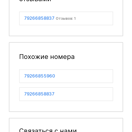
79266858837
Отзывов: 1
Похожие номера
79266855960
79266858837
Связаться с нами