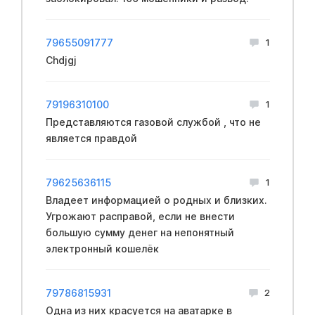
79655091777
1
Chdjgj
79196310100
1
Представляются газовой службой , что не
является правдой
79625636115
1
Владеет информацией о родных и близких.
Угрожают расправой, если не внести
большую сумму денег на непонятный
электронный кошелёк
79786815931
2
Одна из них красуется на аватарке в