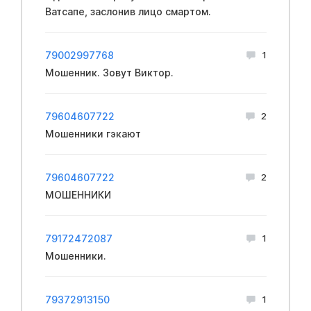
Ватсапе, заслонив лицо смартом.
79002997768
1
Мошенник. Зовут Виктор.
79604607722
2
Мошенники гэкают
79604607722
2
МОШЕННИКИ
79172472087
1
Мошенники.
79372913150
1