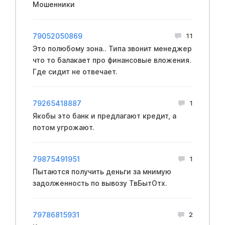
Мошенники
79052050869
11
Это полюбому зона.. Типа звонит менеджер
что то балакает про финансовые вложения.
Где сидит не отвечает.
79265418887
1
Якобы это банк и предлагают кредит, а
потом угрожают.
79875491951
1
Пытаются получить деньги за мнимую
задолженность по вывозу ТвБытОтх.
79786815931
2