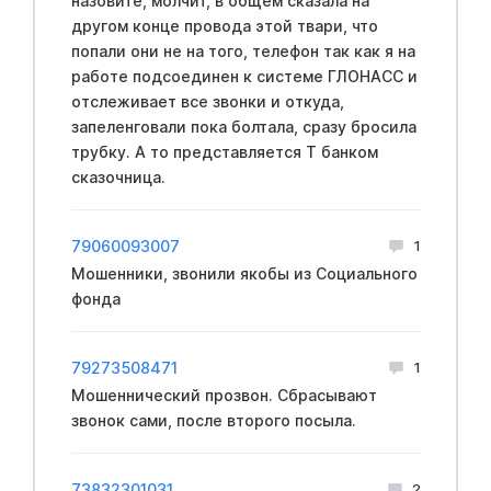
назовите, молчит, в общем сказала на
другом конце провода этой твари, что
попали они не на того, телефон так как я на
работе подсоединен к системе ГЛОНАСС и
отслеживает все звонки и откуда,
запеленговали пока болтала, сразу бросила
трубку. А то представляется Т банком
сказочница.
79060093007
1
Мошенники, звонили якобы из Социального
фонда
79273508471
1
Мошеннический прозвон. Сбрасывают
звонок сами, после второго посыла.
73832301031
2