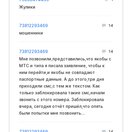
Жулики
73812293469
14
мошенники
73812293469
14
Мне позвонили,представились,что якобы с
МТС и типа я писала заявление, чтобы к
ним перейти,и якобы не совпадают
паспортные данные. А до этого,три дня
приходили смс,с тем же текстом. Как
только заблокировала такие смс,начали
звонить с этого номера. Заблокировала
вчера, сегодня отчёт пришёл,что опять
были попытки мне позвонить...
73812293469
14