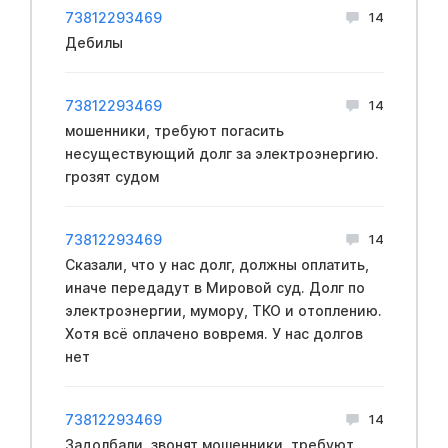
73812293469
14
Дебилы
73812293469
14
мошенники, требуют погасить
несуществующий долг за электроэнергию.
грозят судом
73812293469
14
Сказали, что у нас долг, должны оплатить,
иначе передадут в Мировой суд. Долг по
электроэнергии, мумору, ТКО и отоплению.
Хотя всё оплачено вовремя. У нас долгов
нет
73812293469
14
Задолбали, звонят мошенники, требуют