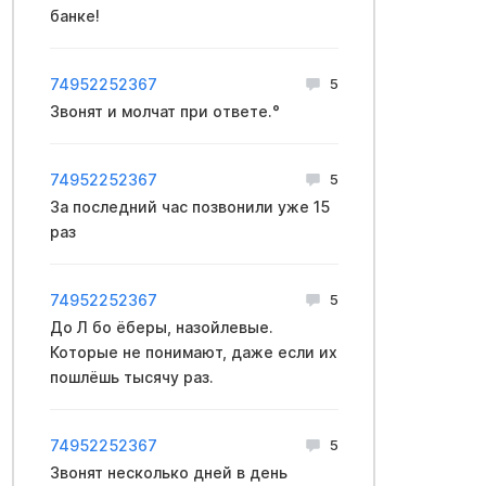
банке!
74952252367
5
Звонят и молчат при ответе.°
74952252367
5
За последний час позвонили уже 15
раз
74952252367
5
До Л бо ёберы, назойлевые.
Которые не понимают, даже если их
пошлёшь тысячу раз.
74952252367
5
Звонят несколько дней в день