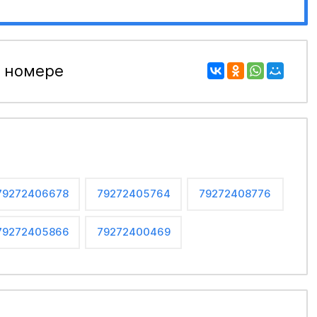
 номере
79272406678
79272405764
79272408776
79272405866
79272400469