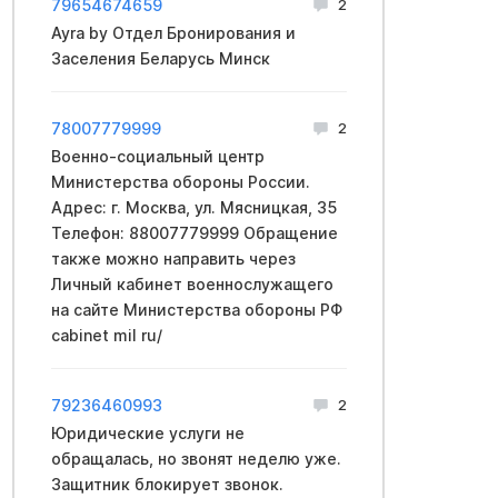
79654674659
2
Ayra by Отдел Бронирования и
Заселения Беларусь Минск
78007779999
2
Вoeнно-социальный центр
Mинистерства обopoны России.
Адрес: г. Москва, ул. Мясницкая, 35
Телефон: 88007779999 Обращение
также можно направить через
Личный кабинет вoeннослужащего
на сайте Mинистерства обopoны PФ
cabinet mil ru/
79236460993
2
Юридические услуги не
обращалась, но звонят неделю уже.
Защитник блокирует звонок.