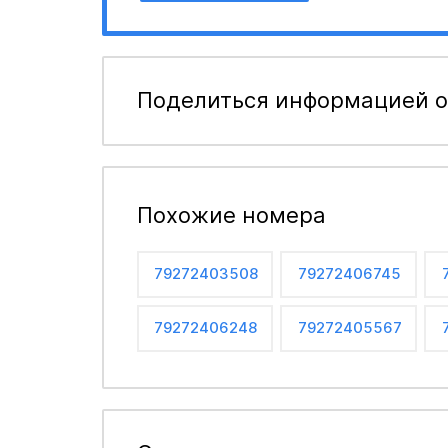
Поделиться информацией о
Похожие номера
79272403508
79272406745
79272406248
79272405567