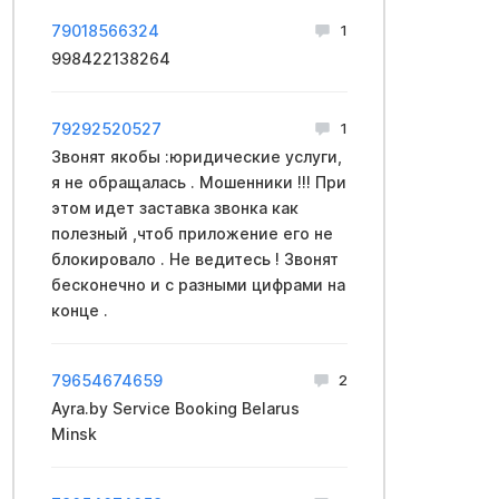
79018566324
1
998422138264
79292520527
1
Звонят якобы :юридические услуги,
я не обращалась . Мошенники !!! При
этом идет заставка звонка как
полезный ,чтоб приложение его не
блокировало . Не ведитесь ! Звонят
бесконечно и с разными цифрами на
конце .
79654674659
2
Ayra.by Service Booking Belarus
Minsk