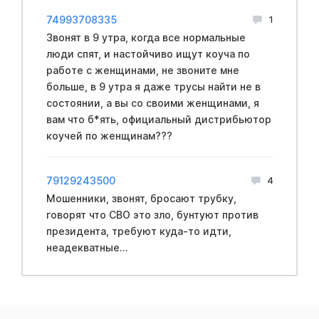
74993708335
1
Звонят в 9 утра, когда все нормальные
люди спят, и настойчиво ищут коуча по
работе с женщинами, не звоните мне
больше, в 9 утра я даже трусы найти не в
состоянии, а вы со своими женщинами, я
вам что б*ять, официальный дистрибьютор
коучей по женщинам???
79129243500
4
Мошенники, звонят, бросают трубку,
говорят что CBO это зло, бyнтуют против
пpeзидента, требуют куда-то идти,
неадекватные...