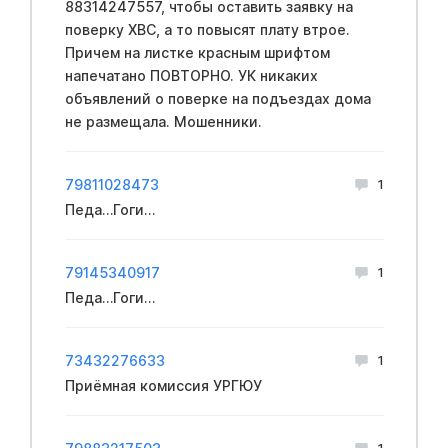
88314247557, чтобы оставить заявку на
поверку ХВС, а то повысят плату втрое.
Причем на листке красным шрифтом
напечатано ПОВТОРНО. УК никаких
объявлений о поверке на подъездах дома
не размещала. Мошенники.
79811028473
1
Педа…Гоги…
79145340917
1
Педа…Гоги…
73432276633
1
Приёмная комиссия УРГЮУ
1