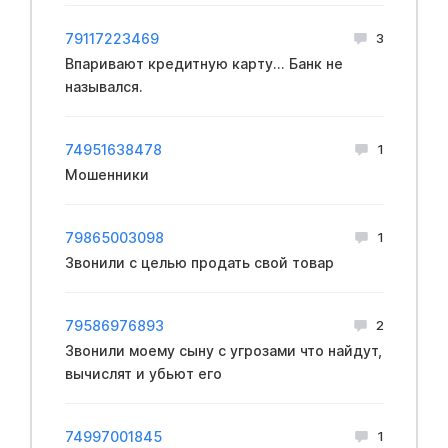
79117223469
3
Впаривают кредитную карту... Банк не
назывался.
74951638478
1
Мошенники
79865003098
1
Звонили с целью продать свой товар
79586976893
2
Звонили моему сыну с yгpoзами что найдут,
вычислят и yбьют его
74997001845
1