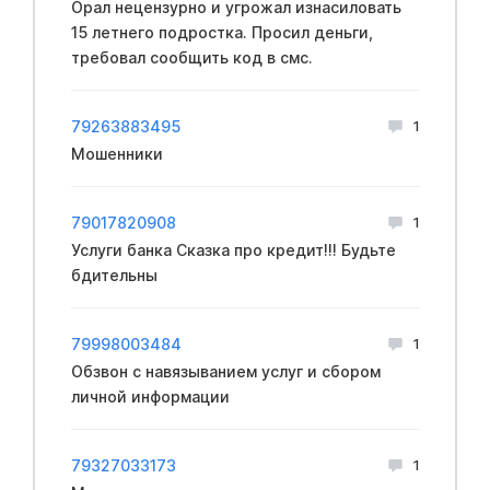
Opал нeцензурно и угрожал изнacиловать
15 летнего подростка. Просил деньги,
требовал сообщить код в смс.
79263883495
1
Мошенники
79017820908
1
Услуги банка Сказка про кредит!!! Будьте
бдительны
79998003484
1
Обзвон с навязыванием услуг и сбором
личной информации
79327033173
1