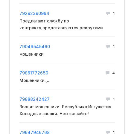
79292390964
1
Предлагают службу по
контракту,представляются рекрутами
79049545460
1
мошенники
79861772650
4
Мошенники.,..
79888242427
1
Звонят мошенники. Республика Ингушетия.
Холодные звонки. Неотвечайте!
79647946768
1