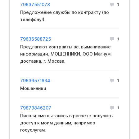
79637551078
1
Предложение службы по контракту (по
телефону!).
79636588725
1
Предлагают контракты вс, выманивание
информации. МОШЕННИКИ. ООО Магнум:
доставка. г. Москва.
79639571834
1
Мошенники
79879846207
1
Писали смс пытались в расчете получить
доступ к моим данным, например
госуслугам.