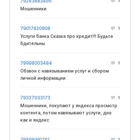
79263883495
1
Мошенники
79017820908
1
Услуги банка Сказка про кредит!!! Будьте
бдительны
79998003484
1
Обзвон с навязыванием услуг и сбором
личной информации
79327033173
1
Мошенники, покупают у яндекса просмотр
контента, потом навязывают услуги, дно
как и яндекс
79509391761
1