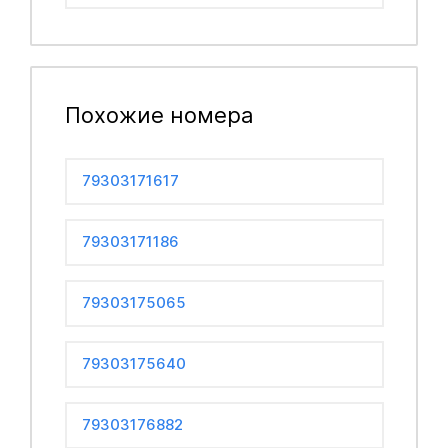
Похожие номера
79303171617
79303171186
79303175065
79303175640
79303176882