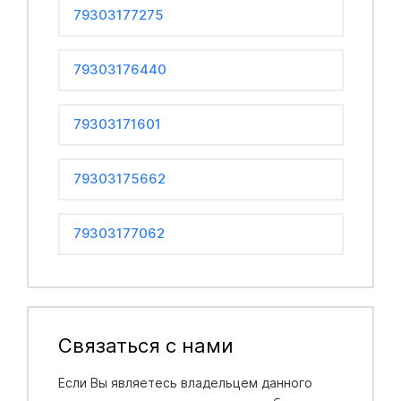
79303177275
79303176440
79303171601
79303175662
79303177062
Связаться с нами
Если Вы являетесь владельцем данного