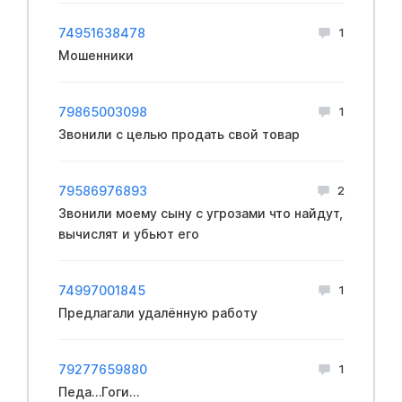
74951638478
1
Мошенники
79865003098
1
Звонили с целью продать свой товар
79586976893
2
Звонили моему сыну с yгpoзами что найдут,
вычислят и yбьют его
74997001845
1
Предлагали удалённую работу
79277659880
1
Педа…Гоги…