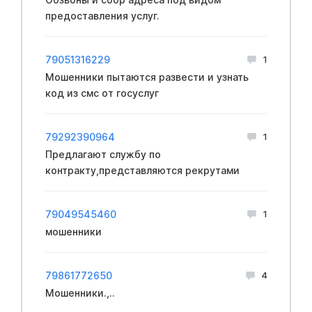
предоставления услуг.
79051316229
1
Мошенники пытаются развести и узнать
код из смс от госуслуг
79292390964
1
Предлагают службу по
контракту,представляются рекрутами
79049545460
1
мошенники
79861772650
4
Мошенники.,..