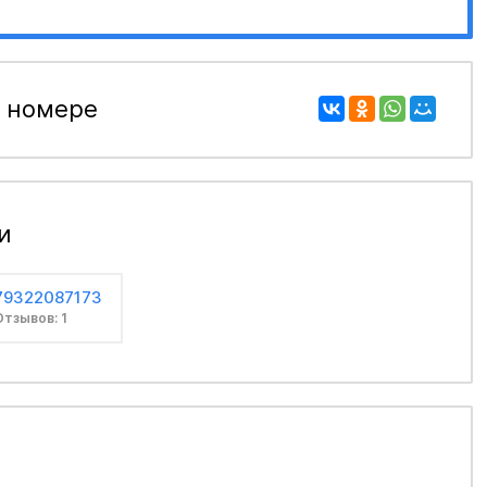
 номере
и
79322087173
Отзывов: 1