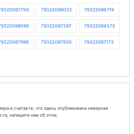
79322087756
79322089032
79322086719
79322088099
79322087387
79322084375
79322087998
79322087936
79322087173
ера и считаете, что здесь опубликована неверная
та, напишите нам об этом.