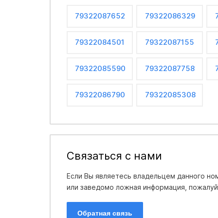
79322087652
79322086329
79322084501
79322087155
79322085590
79322087758
79322086790
79322085308
Связаться с нами
Если Вы являетесь владельцем данного ном
или заведомо ложная информация, пожалуйс
Обратная связь