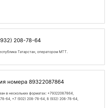
(932) 208-78-64
еспублика Татарстан
, оператором МТТ.
ия номера 89322087864
ан в нескольких форматах: +79322087864,
8-64, +7 (932) 208-78-64, 8 (932) 208-78-64,