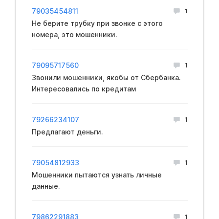
79035454811
1
Не берите трубку при звонке с этого
номера, это мошенники.
79095717560
1
Звонили мошенники, якобы от Сбербанка.
Интересовались по кредитам
79266234107
1
Предлагают деньги.
79054812933
1
Мошенники пытаются узнать личные
данные.
79862291883
1