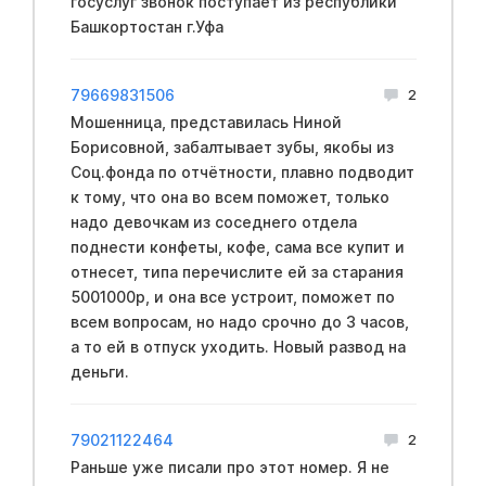
госуслуг звонок поступает из республики
Башкортостан г.Уфа
79669831506
2
Мошенница, представилась Ниной
Борисовной, забалтывает зубы, якобы из
Соц.фонда по отчётности, плавно подводит
к тому, что она во всем поможет, только
надо девочкам из соседнего отдела
поднести конфеты, кофе, сама все купит и
отнесет, типа перечислите ей за старания
5001000р, и она все устроит, поможет по
всем вопросам, но надо срочно до 3 часов,
а то ей в отпуск уходить. Новый развод на
деньги.
79021122464
2
Раньше уже писали про этот номер. Я не