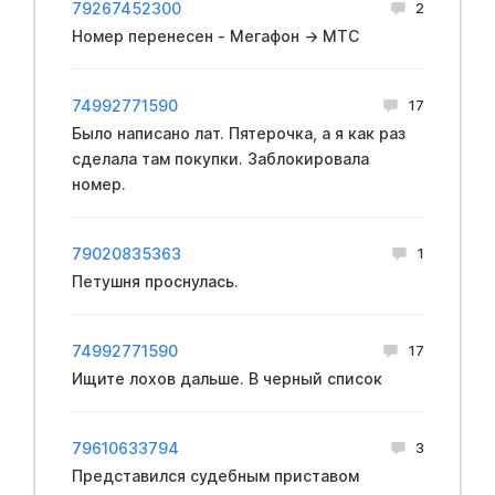
79267452300
2
Номер перенесен - Мегафон → МТС
74992771590
17
Было написано лaт. Пятеpoчка, а я как раз
сделала там покупки. Заблокиpoвала
номеp.
79020835363
1
Петушня проснулась.
74992771590
17
Ищите лохов дальше. В черный список
79610633794
3
Представился судебным приставом