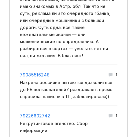
имею знакомых в Acтр. обл. Так что не
суть, реклама ли это очередного гбанка,
или очередные мошенники с большой
дороги. Суть одна: все такие
нежелательные звонки — они
мошеннические по определению. А
разбираться в сортах — увольте: нет ни
сил, ни желания. В блэклиcт!
79085516248
1
Нахрена россияне пытаются дозвониться
до РБ пользователей? раздражает. прямо
спросила, написав в ТГ, заблокировала))
79226602742
1
Рекрутинговое агенство. Сбор
информации.