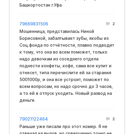
Башкортостан г.Уфа
79669831506
2
Мошенница, представилась Ниной
Борисовной, забалтывает зубы, якобы из
Соц.фонда по отчётности, плавно подводит
к тому, что она во всем поможет, только
надо девочкам из соседнего отдела
поднести конфеты, кофе, сама все купит и
отнесет, типа перечислите ей за старания
5001000р, и она все устроит, поможет по
всем вопросам, но надо срочно до 3 часов,
а то ей в отпуск уходить. Новый развод на
деньги.
79021122464
2
Раньше уже писали про этот номер. Я не
отвечал на вызов, но срвершенно точно не