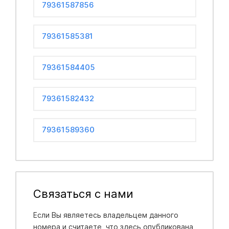
79361587856
79361585381
79361584405
79361582432
79361589360
Связаться с нами
Если Вы являетесь владельцем данного
номера и считаете, что здесь опубликована