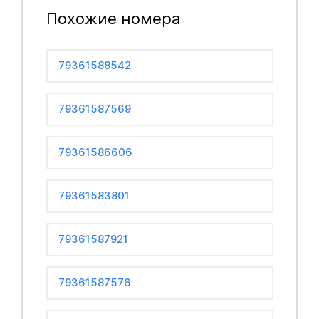
Похожие номера
79361588542
79361587569
79361586606
79361583801
79361587921
79361587576