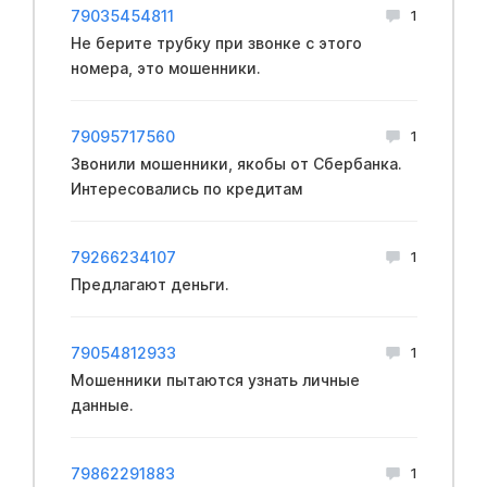
79035454811
1
Не берите трубку при звонке с этого
номера, это мошенники.
79095717560
1
Звонили мошенники, якобы от Сбербанка.
Интересовались по кредитам
79266234107
1
Предлагают деньги.
79054812933
1
Мошенники пытаются узнать личные
данные.
79862291883
1