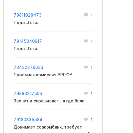
79811028473
1
Педа…Гоги…
79145340917
1
Педа…Гоги…
73432276633
1
Приёмная комиссия УРГЮУ
79883217503
1
Звонит и спрашивает , а где бпла
79180335584
1
Донимает совкомбанк, требует