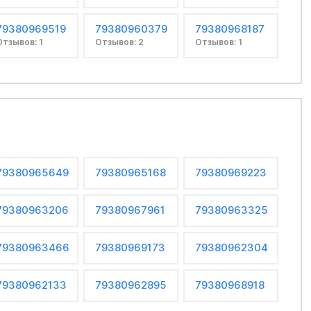
79380969519
79380960379
79380968187
Отзывов: 1
Отзывов: 2
Отзывов: 1
79380965649
79380965168
79380969223
79380963206
79380967961
79380963325
79380963466
79380969173
79380962304
79380962133
79380962895
79380968918