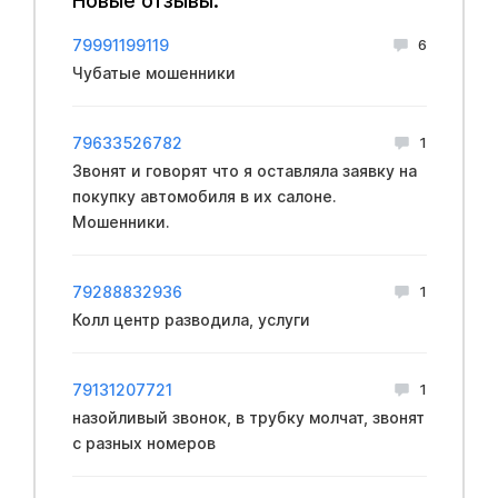
Новые отзывы:
79991199119
6
Чубатые мошенники
79633526782
1
Звонят и говорят что я оставляла заявку на
покупку автомобиля в их салоне.
Мошенники.
79288832936
1
Колл центр разводила, услуги
79131207721
1
назойливый звонок, в трубку молчат, звонят
с разных номеров