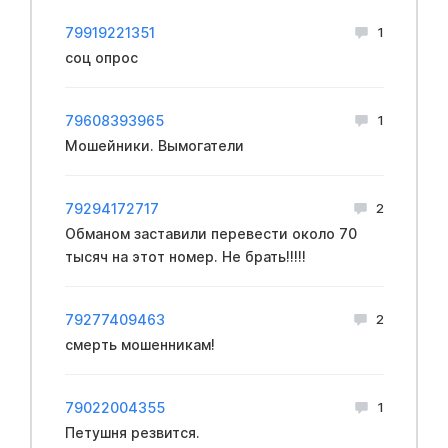
79919221351
1
соц опрос
79608393965
1
Мошейники. Вымогатели
79294172717
2
Обманом заставили перевести около 70
тысяч на этот номер. Не брать!!!!!
79277409463
2
смерть мошенникам!
79022004355
1
Петушня резвится.