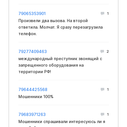
79065353901
1
Произвели два вызова. На второй
ответила. Молчат. Я сразу перезагрузила
телефон.
79277409463
2
международный преступник звонящий с
запрещенного оборудования на
территории РФ!
79644425568
1
Мошенники 100%
79683971263
1
Мошенники спрашивали интересуюсь ли я