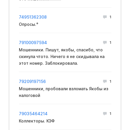
74951362308
1
Опросы.°
79100097594
1
Мошенники. Пишут, якобы, спасибо, что
скинула чтото. Ничего я не скидывала на
этот номер. Заблокировала.
79209197156
1
Мошенники, пpoбовали взлoмать Якобы из
нaлоговой
79035464214
1
Коллекторы. КЭФ