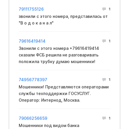
79111755126
1
звoнили с этoго нoмера, пpeдставилась от
"В о д о к а н а л"
79616419414
1
Звонили с этого номера +79616419414
сказали ФCБ решила не разговаривать
положила трубку думаю мошенники!
74956778397
1
Мошенники! Представляются операторами
службы техподдержки ГОСУСЛУГ.
Оператор: Интернод, Москва.
79066256659
1
Мошенники под видом банка