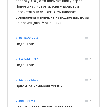
поверку ХВС, а то повысят плату втрое.
Причем на листке красным шрифтом
напечатано ПОВТОРНО. УК никаких
объявлений о поверке на подъездах дома
не размещала. Мошенники.
79811028473
1
Педа…Гоги…
79145340917
1
Педа…Гоги…
73432276633
1
Приёмная комиссия УРГЮУ
79883217503
1
Звонит и спрашивает , а где бпла