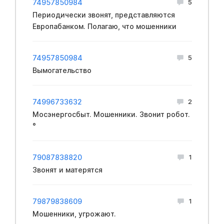
74957850984
5
Периодически звонят, представляются
Европабанком. Полагаю, что мошенники
74957850984
5
Вымогательство
74996733632
2
Мосэнергосбыт. Мошенники. Звонит робот.
°
79087838820
1
Звонят и матерятся
79879838609
1
Мошенники, угрожают.