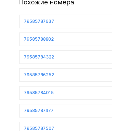
Похожие номера
79585787637
79585788802
79585784322
79585786252
79585784015
79585787477
79585787507