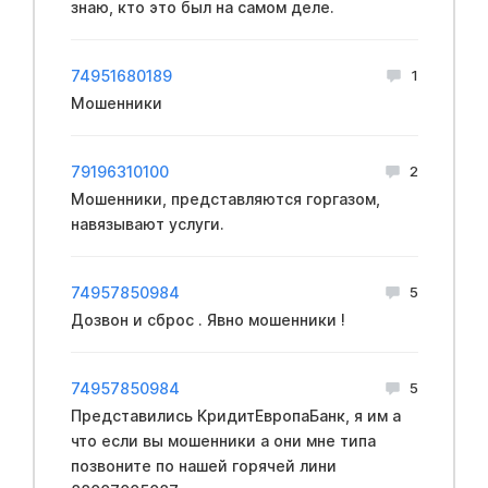
знаю, кто это был на самом деле.
74951680189
1
Мошенники
79196310100
2
Мошенники, представляются горгазом,
навязывают услуги.
74957850984
5
Дозвон и сброс . Явно мошенники !
74957850984
5
Представились КридитЕвропаБанк, я им а
что если вы мошенники а они мне типа
позвоните по нашей горячей лини