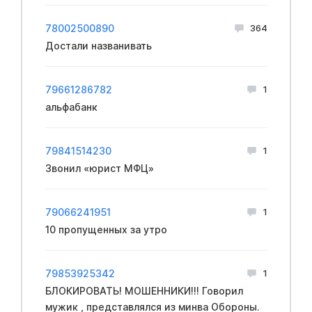
78002500890
364
Достали названивать
79661286782
1
альфабанк
79841514230
1
Звонил «юрист МФЦ»
79066241951
1
10 пропущенных за утро
79853925342
1
БЛОКИРОВАТЬ! МОШЕННИКИ!!! Говорил
мужик , представлялся из минва Обopoны.