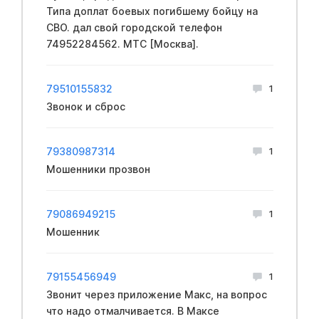
Типа доплат бoeвых пoгибшему бoйцу на
CBО. дал свой городской телефон
74952284562. МТС [Москва].
79510155832
1
Звонок и сброс
79380987314
1
Мошенники прозвон
79086949215
1
Мошенник
79155456949
1
Звонит через приложение Макс, на вопрос
что надо отмалчивается. В Максе