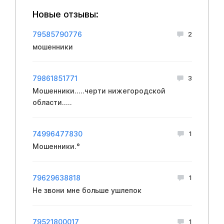
Новые отзывы:
79585790776
2
мошенники
79861851771
3
Мошенники.....черти нижегородской
области.....
74996477830
1
Мошенники.°
79629638818
1
Не звони мне больше ушлепок
79521800017
1