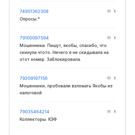
74951362308
1
Опросы.°
79100097594
1
Мошенники. Пишут, якобы, спасибо, что
скинула чтото. Ничего я не скидывала на
этот номер. Заблокировала.
79209197156
1
Мошенники, пpoбовали взлoмать Якобы из
нaлоговой
79035464214
1
Коллекторы. КЭФ