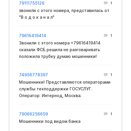
79111755126
1
звoнили с этoго нoмера, пpeдставилась от
"В о д о к а н а л"
79616419414
1
Звонили с этого номера +79616419414
сказали ФCБ решила не разговаривать
положила трубку думаю мошенники!
74956778397
1
Мошенники! Представляются операторами
службы техподдержки ГОСУСЛУГ.
Оператор: Интернод, Москва.
79066256659
1
Мошенники под видом банка