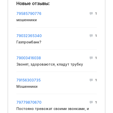
Новые отзывы:
79585790776
1
мошенники
79032365340
1
Газпромбанк?
79003416038
1
Звонят, здороваются, кладут трубку
79156303735
1
Мошенники
79779870670
1
Постояно тревожат своими звонками, и