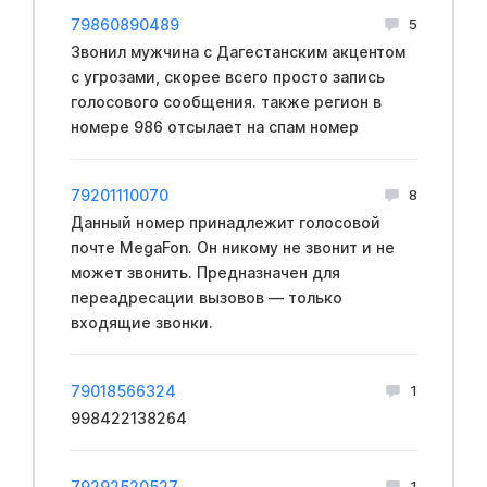
79860890489
5
Звонил мужчина с Дагестанским акцентом
с угрозами, скорее всего просто запись
голосового сообщения. также регион в
номере 986 отсылает на спам номер
79201110070
8
Данный номер принадлежит голосовой
почте MegaFon. Он никому не звонит и не
может звонить. Предназначен для
переадресации вызовов — только
входящие звонки.
79018566324
1
998422138264
79292520527
1