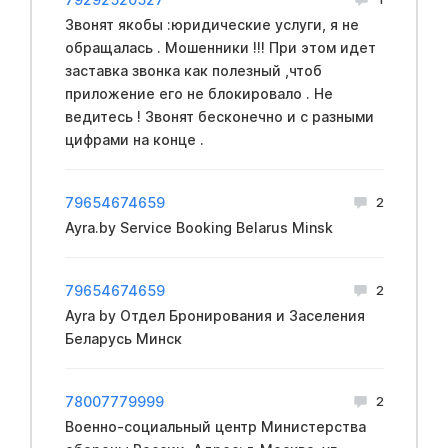
Звонят якобы :юридические услуги, я не
обращалась . Мошенники !!! При этом идет
заставка звонка как полезный ,чтоб
приложение его не блокировало . Не
ведитесь ! Звонят бесконечно и с разными
цифрами на конце .
79654674659
2
Ayra.by Service Booking Belarus Minsk
79654674659
2
Ayra by Отдел Бронирования и Заселения
Беларусь Минск
78007779999
2
Вoeнно-социальный центр Mинистерства