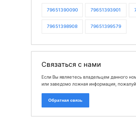
79651390090
79651393901
79651398908
79651399579
Связаться с нами
Если Вы являетесь владельцем данного ном
или заведомо ложная информация, пожалуйс
Обратная связь