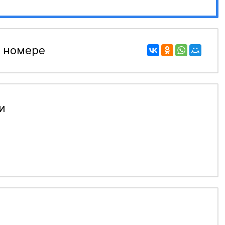
 номере
и