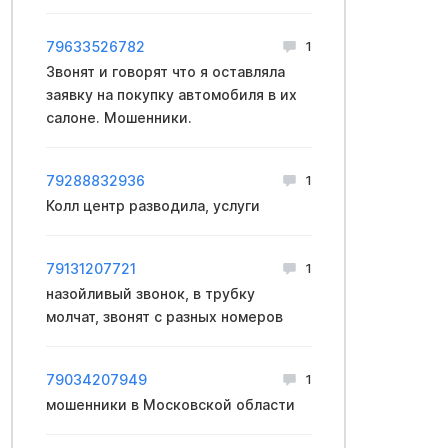
79633526782
1
Звонят и говорят что я оставляла
заявку на покупку автомобиля в их
салоне. Мошенники.
79288832936
1
Колл центр разводила, услуги
79131207721
1
назойливый звонок, в трубку
молчат, звонят с разных номеров
79034207949
1
мошенники в Московской области