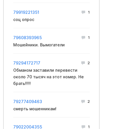
79919221351
1
соц опрос
79608393965
1
Мошейники. Вымогатели
79294172717
2
Обманом заставили перевести
около 70 тысяч на этот номер. Не
брать!!!!!
79277409463
2
смерть мошенникам!
79022004355
1