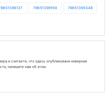
79651396127
79651399169
79651395548
ера и считаете, что здесь опубликована неверная
та, напишите нам об этом.