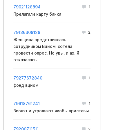
79021128894
1
Прелагали карту банка
79136308128
2
Женщина представилась
сотрудником Вциом, хотела
провести опрос. Но увы, и ах. Я
отказалась.
79277672840
1
фонд вциом
79618761241
1
Звонят и угрожают якобы приставы
79200711511
2