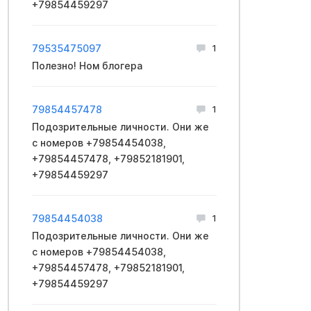
+79854459297
79535475097
1
Полезно! Ном блогера
79854457478
1
Подозрительные личности. Они же
с номеров +79854454038,
+79854457478, +79852181901,
+79854459297
79854454038
1
Подозрительные личности. Они же
с номеров +79854454038,
+79854457478, +79852181901,
+79854459297