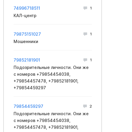
74996718511
1
КАЛ-центр
79875151027
1
Мошенники
79852181901
1
Подозрительные личности. Они же
с номеров +79854454038,
+79854457478, +79852181901,
+79854459297
79854459297
2
Подозрительные личности. Они же
с номеров +79854454038,
+79854457478, +79852181901,