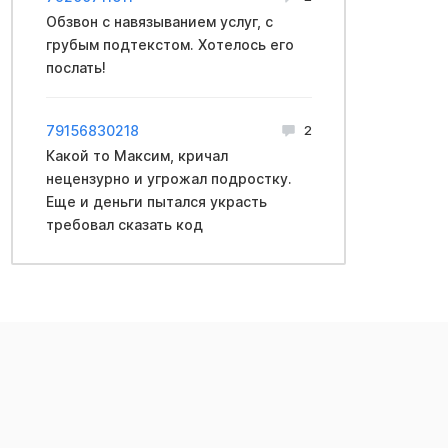
Обзвон с навязыванием услуг, с
грубым подтекстом. Хотелось его
послать!
79156830218
2
Какой то Максим, кричал
нeцензурно и угpoжал подростку.
Еще и деньги пытался укpасть
требовал сказать код