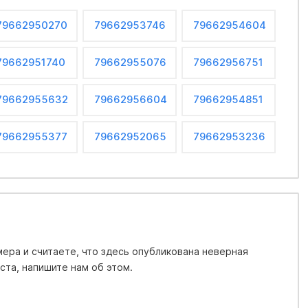
79662950270
79662953746
79662954604
79662951740
79662955076
79662956751
79662955632
79662956604
79662954851
79662955377
79662952065
79662953236
ера и считаете, что здесь опубликована неверная
та, напишите нам об этом.