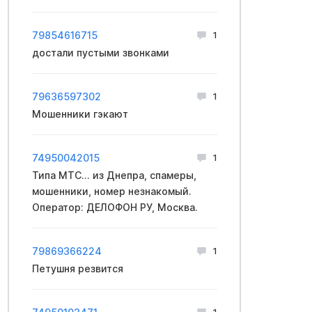
79854616715
1
достали пустыми звонками
79636597302
1
Мошенники гэкают
74950042015
1
Типа МТС... из Днепра, спамеры,
мошенники, номер незнакомый.
Оператор: ДЕЛОФОН РУ, Москва.
79869366224
1
Петушня резвится
1