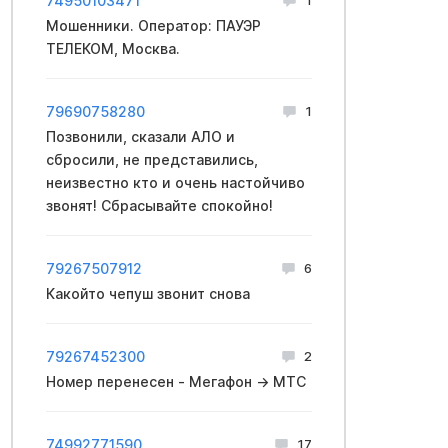
74950103471
Мошенники. Оператор: ПАУЭР
ТЕЛЕКОМ, Москва.
79690758280
1
Позвонили, сказали АЛО и
сбросили, не представились,
неизвестно кто и очень настойчиво
звонят! Сбрасывайте спокойно!
79267507912
6
Какойто чепуш звонит снова
79267452300
2
Номер перенесен - Мегафон → МТС
74992771590
17