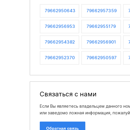
79662950643
79662957359
79662956953
79662955179
79662954382
79662956901
79662952370
79662950597
Связаться с нами
Если Вы являетесь владельцем данного ном
или заведомо ложная информация, пожалуйс
Обратная связь