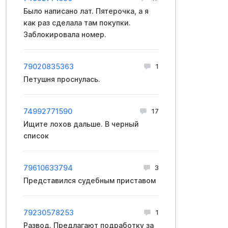
Было написано лaт. Пятеpoчка, а я
как раз сделала там покупки.
Заблокиpoвала номеp.
79020835363
1
Петушня проснулась.
74992771590
17
Ищите лохов дальше. В черный
список
79610633794
3
Представился судебным приставом
79230578253
1
Развод. Предлагают подработку за