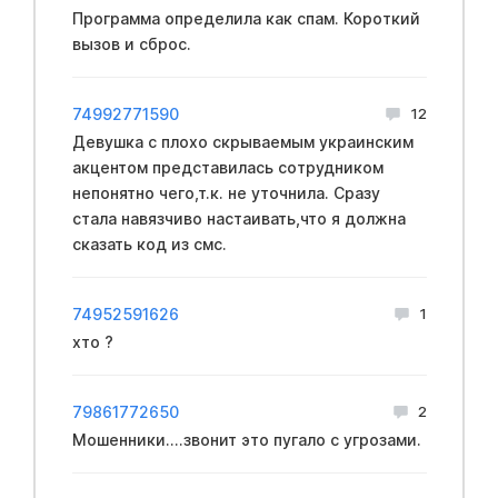
Программа определила как спам. Короткий
вызов и сброс.
74992771590
12
Девушка с плохо скрываемым yкpaинским
акцентом представилась сотрудником
непонятно чего,т.к. не уточнила. Сразу
стала навязчиво настаивать,что я должна
сказать код из смс.
74952591626
1
хто ?
79861772650
2
Мошенники....звонит это пугало с угрозами.