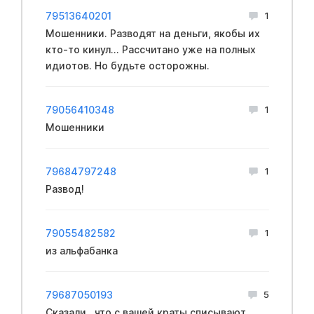
79513640201
1
Мошенники. Разводят на деньги, якобы их
кто-то кинул... Рассчитано уже на полных
идиотов. Но будьте осторожны.
79056410348
1
Мошенники
79684797248
1
Развод!
79055482582
1
из альфабанка
79687050193
5
Сказали , что с вашей краты списывают