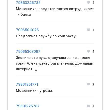
79853246735
1
Мошенники, представляются сотрудникамт
т- банка
79065010176
1
Предлагают службу по контракту
79065303097
1
Звонило это пугало, звучала запись ,,меня
зовут Алена, центр развлечений, домашний
интернет...,,
79861851771
2
Мошенники...угрозы.
79691225787
1