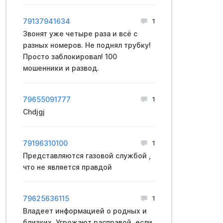
79137941634
1
Звонят уже четыре раза и всё с
разных номеров. Не поднял трубку!
Просто заблокировал! 100
мошенники и развод.
79655091777
1
Chdjgj
79196310100
1
Представляются газовой службой ,
что не является правдой
79625636115
1
Владеет информацией о родных и
близких. Угрожают расправой, если