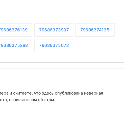
79686376139
79686373937
79686374135
79686375288
79686375072
ера и считаете, что здесь опубликована неверная
та, напишите нам об этом.