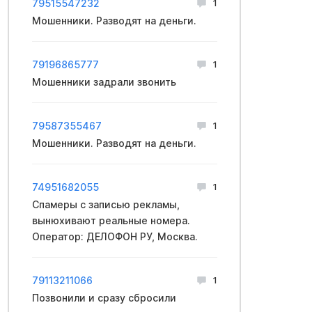
79515547232
1
Мошенники. Разводят на деньги.
79196865777
1
Мошенники задрали звонить
79587355467
1
Мошенники. Разводят на деньги.
74951682055
1
Спамеры с записью рекламы,
вынюхивают реальные номера.
Оператор: ДЕЛОФОН РУ, Москва.
79113211066
1
Позвонили и сразу сбросили