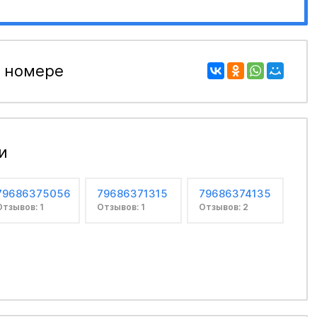
 номере
и
79686375056
79686371315
79686374135
Отзывов: 1
Отзывов: 1
Отзывов: 2