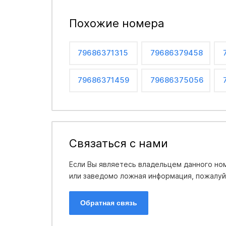
Похожие номера
79686371315
79686379458
79686371459
79686375056
Связаться с нами
Если Вы являетесь владельцем данного ном
или заведомо ложная информация, пожалуйс
Обратная связь