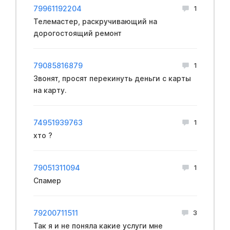
79961192204
1
Телемастер, раскручивающий на
дорогостоящий ремонт
79085816879
1
Звонят, просят перекинуть деньги с карты
на карту.
74951939763
1
хто ?
79051311094
1
Спамер
79200711511
3
Так я и не поняла какие услуги мне