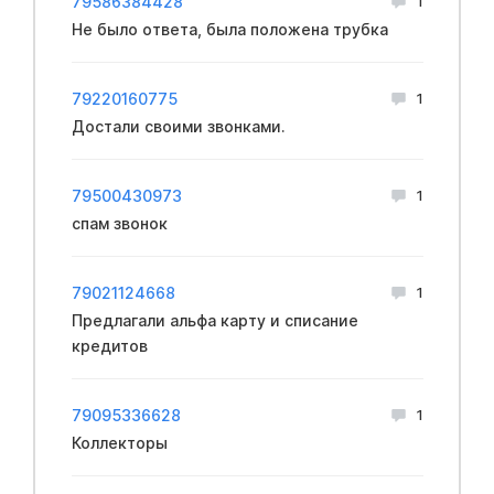
79586384428
1
Не было ответа, была положена трубка
79220160775
1
Достали своими звонками.
79500430973
1
спам звонок
79021124668
1
Предлагали альфа карту и списание
кредитов
79095336628
1
Коллекторы