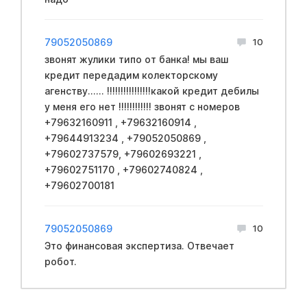
79052050869
10
звонят жулики типо от банка! мы ваш
кредит передадим колекторскому
агенству...... !!!!!!!!!!!!!!!!какой кредит дебилы
у меня его нет !!!!!!!!!!!! звонят с номеров
+79632160911 , +79632160914 ,
+79644913234 , +79052050869 ,
+79602737579, +79602693221 ,
+79602751170 , +79602740824 ,
+79602700181
79052050869
10
Это финансовая экспертиза. Отвечает
робот.