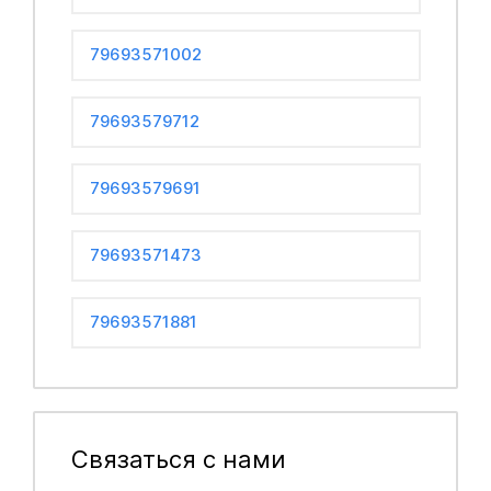
79693571002
79693579712
79693579691
79693571473
79693571881
Связаться с нами