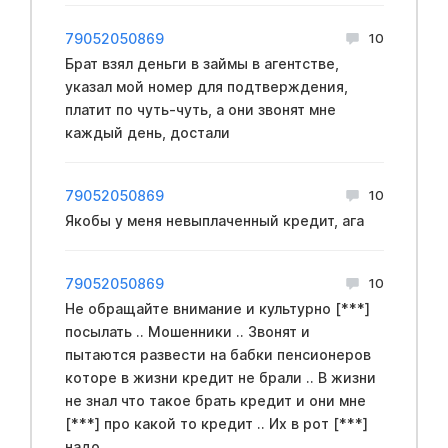
79052050869
10
Брат взял деньги в займы в агентстве,
указал мой номер для подтверждения,
платит по чуть-чуть, а они звонят мне
каждый день, достали
79052050869
10
Якобы у меня невыплаченный кредит, ага
79052050869
10
Не обращайте внимание и культурно [***]
посылать .. Мошенники .. Звонят и
пытаются развести на бабки пенсионеров
которе в жизни кредит не брали .. В жизни
не знал что такое брать кредит и они мне
[***] про какой то кредит .. Их в рот [***]
надо