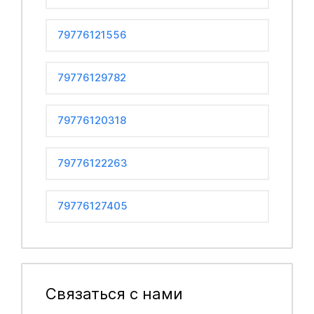
79776121556
79776129782
79776120318
79776122263
79776127405
Связаться с нами