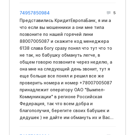
74957850984
5
Представились КридитЕвропаБанк, я им а
что если вы мошенники а они мне типа
позвоните по нашей горячей лини
88007005087 и скажите код менеджера
6138 слава богу сразу понял что тут что то
не так, но бабушку обмануть легче, в
общем говорю позвоните через неделю, а
она мне на следующий день звонит, тут я
еще больше все понял и решил все же
проверить номера и номер +78007005087
принадлежит оператору ОАО "Вымпел-
Коммуникации" в регионе Российская
Федерация, так что всем добра и
благополучия, берегите своих бабушек и
дедушек ) не дайте им обмануть их и Вас...