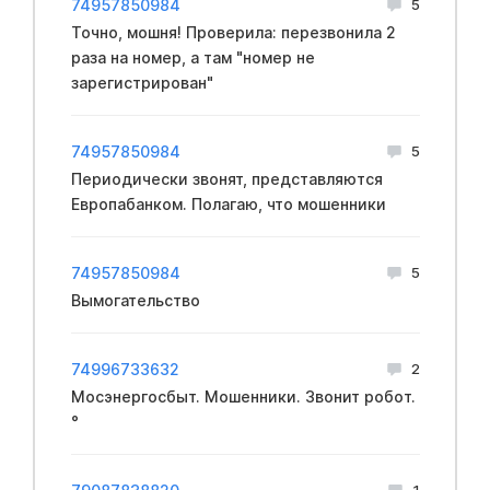
74957850984
5
Точно, мошня! Проверила: перезвонила 2
раза на номер, а там "номер не
зарегистрирован"
74957850984
5
Периодически звонят, представляются
Европабанком. Полагаю, что мошенники
74957850984
5
Вымогательство
74996733632
2
Мосэнергосбыт. Мошенники. Звонит робот.
°
1