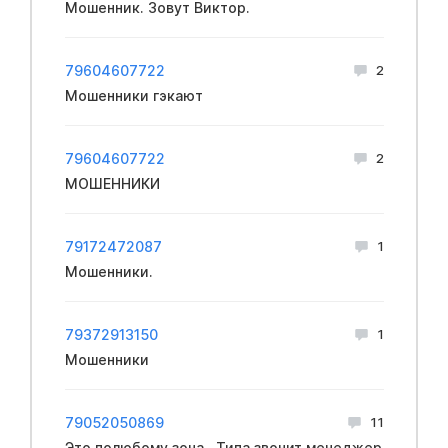
Мошенник. Зовут Виктор.
79604607722
2
Мошенники гэкают
79604607722
2
МОШЕННИКИ
79172472087
1
Мошенники.
79372913150
1
Мошенники
79052050869
11
Это полюбому зона.. Типа звонит менеджер