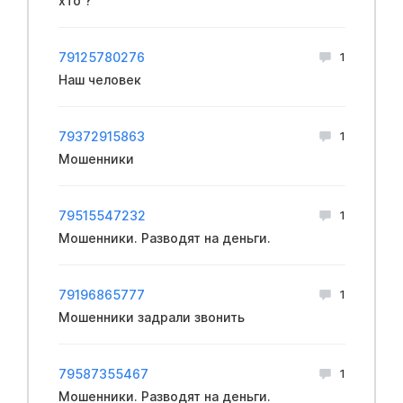
хто ?
79125780276
1
Наш человек
79372915863
1
Мошенники
79515547232
1
Мошенники. Разводят на деньги.
79196865777
1
Мошенники задрали звонить
79587355467
1
Мошенники. Разводят на деньги.