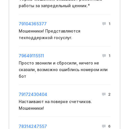
работы за запредельный ценник.°
79104365377
1
Мошенники! Представляются
техподдержкой госуслуг.
79649115511
1
Просто звонили и сбросили, ничего не
сказали, возможно ошиблись номером или
бот
79172430404
2
Настаивают на поверке счетчиков.
Мошенники!
78314247557
6