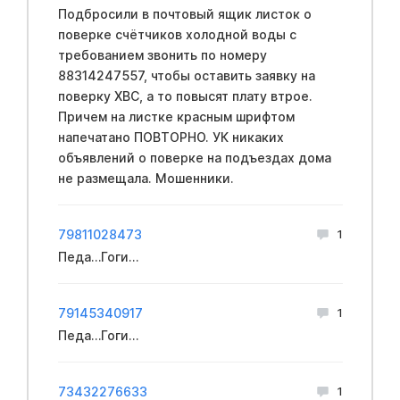
Подбросили в почтовый ящик листок о
поверке счётчиков холодной воды с
требованием звонить по номеру
88314247557, чтобы оставить заявку на
поверку ХВС, а то повысят плату втрое.
Причем на листке красным шрифтом
напечатано ПОВТОРНО. УК никаких
объявлений о поверке на подъездах дома
не размещала. Мошенники.
79811028473
1
Педа…Гоги…
79145340917
1
Педа…Гоги…
73432276633
1