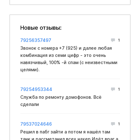
Новые отзывы:
79256357497
1
Звонок с номера +7 (925) и далее любая
комбинация из семи цифр - это очень
навязчивый, 100% -й спам (с неизвестными
целями).
79254953344
1
Служба по ремонту домофонов. Всё
сделали
79537024646
1
Решил в пабг зайти а потом я нашёл там
танк и рассметанил всех нахер Идёт враг а