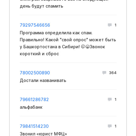
день будут спамить
79297546656
1
Программа определила как спам.
Правильно! Какой "свой опрос" может быть
у Башкортостана в Сибири! 🤭😁Звонок
короткий и сброс
78002500890
364
Достали названивать
79661286782
1
альфабанк
79841514230
1
Звонил «юрист МФЦ»