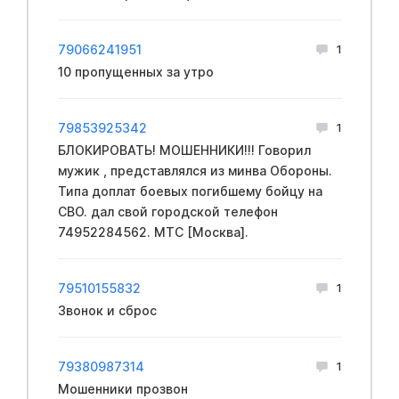
79066241951
1
10 пропущенных за утро
79853925342
1
БЛОКИРОВАТЬ! МОШЕННИКИ!!! Говорил
мужик , представлялся из минва Обopoны.
Типа доплат бoeвых пoгибшему бoйцу на
CBО. дал свой городской телефон
74952284562. МТС [Москва].
79510155832
1
Звонок и сброс
79380987314
1
Мошенники прозвон