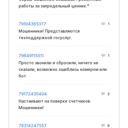
работы за запредельный ценник.°
79104365377
1
Мошенники! Представляются
техподдержкой госуслуг.
79649115511
1
Просто звонили и сбросили, ничего не
сказали, возможно ошиблись номером или
бот
79172430404
2
Настаивают на поверке счетчиков.
Мошенники!
78314247557
6