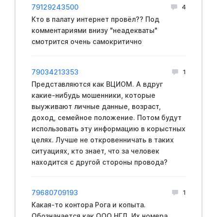
79129243500
4
Кто в палату интернет провёл?? Под
комментариями внизу "неадекваты"
смотрится очень самокритично
79034213353
1
Представляются как ВЦИОМ. А вдруг
какие-нибудь мошенники, которые
выуживают личные данные, возраст,
доход, семейное положение. Потом будут
использовать эту информацию в корыстных
целях. Лучше не откровенничать в таких
ситуациях, кто знает, что за человек
находится с другой стороны провода?
79680709193
1
Какая-то контора Рога и копыта.
Обозначается как ООО НГЛ. Их номера