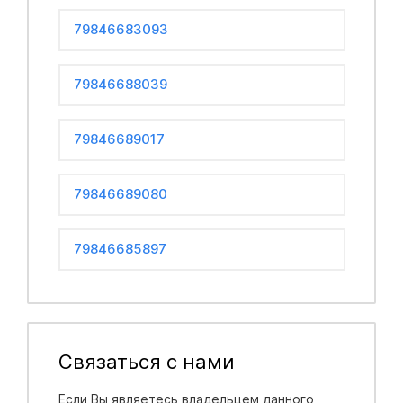
79846683093
79846688039
79846689017
79846689080
79846685897
Связаться с нами
Если Вы являетесь владельцем данного