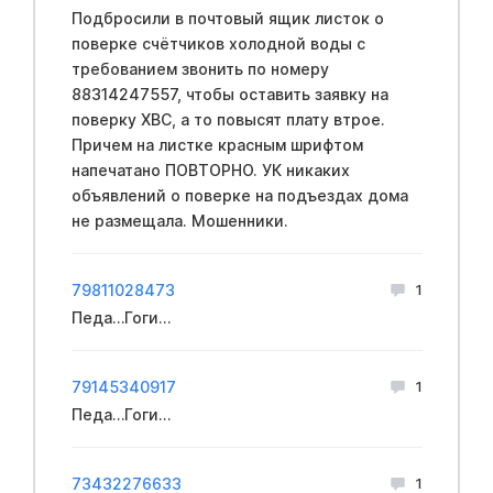
Подбросили в почтовый ящик листок о
поверке счётчиков холодной воды с
требованием звонить по номеру
88314247557, чтобы оставить заявку на
поверку ХВС, а то повысят плату втрое.
Причем на листке красным шрифтом
напечатано ПОВТОРНО. УК никаких
объявлений о поверке на подъездах дома
не размещала. Мошенники.
79811028473
1
Педа…Гоги…
79145340917
1
Педа…Гоги…
73432276633
1