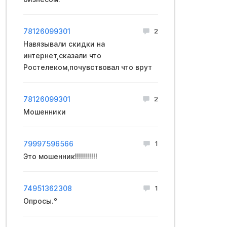
78126099301
2
Навязывали скидки на
интернет,сказали что
Ростелеком,почувствовал что врут
78126099301
2
Мошенники
79997596566
1
Это мошенник!!!!!!!!!!!
74951362308
1
Опросы.°