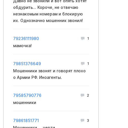
Давно не звонили и вот опять хотят
обдурить... Короче, не отвечаю
незнакомым номерам и блокирую
их. Однозначно мошенник звонил!
79236111980
1
мамочка!
79851376649
1
Мошенники звонят и говорят плохо
о Армии РФ. Иноагенты.
79585790776
2
мошенники
79861851771
3
Мошенники.....черти