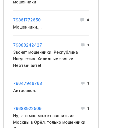
мошенники
79861772650
4
Мошенники.,..
79888242427
1
Звонят мошенники. Республика
Ингушетия. Холодные звонки.
Неотвечайте!
79647946768
1
Автосалон.
79688922509
1
Ну, кто мне может звонить из
Москвы в Орёл, только мошенники.