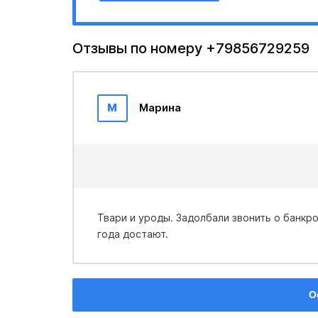
Отзывы по номеру +79856729259
М
Марина
Твари и уроды. Задолбали звонить о банкротстве. Заблокирует эти долбаную компанию. Уже два
года достают.
О