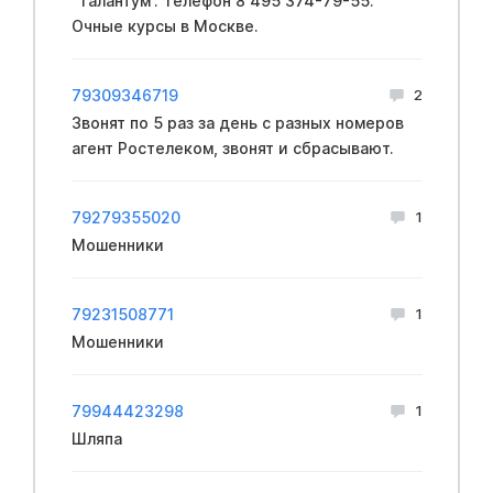
“Талантум”. Телефон 8 495 374-79-55.
Очные курсы в Москве.
79309346719
2
Звонят по 5 раз за день с разных номеров
агент Ростелеком, звонят и сбрасывают.
79279355020
1
Мошенники
79231508771
1
Мошенники
79944423298
1
Шляпа