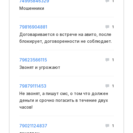
74995846329
1
Мошенники
79816904881
1
Договаривается о встрече на авито, после
блокирует, договоренности не соблюдает.
79623566115
1
Звонят и угрожают
79879111453
1
Не звонят, а пишут смс, о том что должен
деньги и срочно погасить в течение двух
часов!
79021124837
1