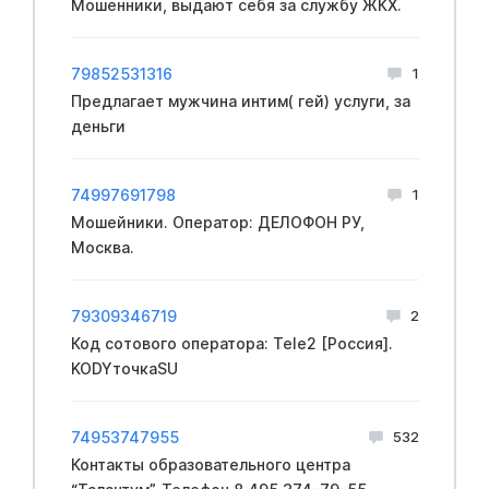
Мошенники, выдают себя за службу ЖКХ.
79852531316
1
Предлагает мужчина интим( гей) услуги, за
деньги
74997691798
1
Мошейники. Оператор: ДЕЛОФОН РУ,
Москва.
79309346719
2
Код сотового оператора: Tele2 [Россия].
KODYточкаSU
74953747955
532
Контакты образовательного центра