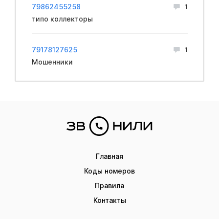
79862455258
1
типо кoллекторы
79178127625
1
Мошенники
Главная
Коды номеров
Правила
Контакты