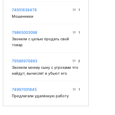
74951638478
1
Мошенники
79865003098
1
Звонили с целью продать свой
товар
79586976893
2
Звонили моему сыну с yгpoзами что
найдут, вычислят и yбьют его
74997001845
1
Предлагали удалённую работу