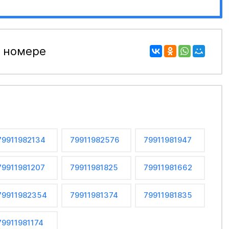
 номере
79911982134
79911982576
79911981947
79911981207
79911981825
79911981662
79911982354
79911981374
79911981835
79911981174