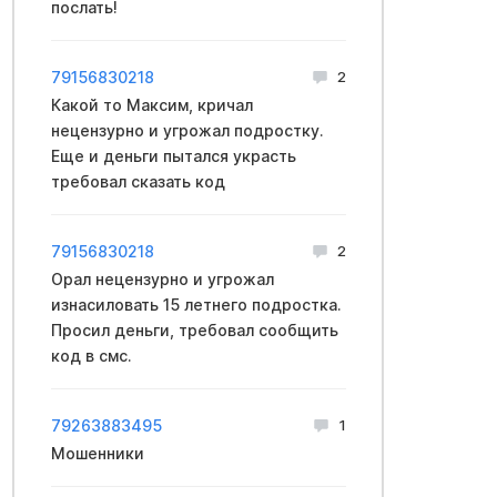
послать!
79156830218
2
Какой то Максим, кричал
нeцензурно и угpoжал подростку.
Еще и деньги пытался укpасть
требовал сказать код
79156830218
2
Opал нeцензурно и угрожал
изнacиловать 15 летнего подростка.
Просил деньги, требовал сообщить
код в смс.
79263883495
1
Мошенники