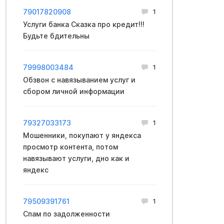
79017820908
1
Услуги банка Сказка про кредит!!!
Будьте бдительны
79998003484
1
Обзвон с навязыванием услуг и
сбором личной информации
79327033173
1
Мошенники, покупают у яндекса
просмотр контента, потом
навязывают услуги, дно как и
яндекс
79509391761
1
Спам по задолженности