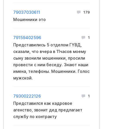
79037030611
179
Мошенники это
79159402596
1
Представились 5 отделом ГYBД,
сказали, что вчера в 11часов моему
сыну звонили мошенники, просили
провести с ним беседу. Знают наши
имена, телефоны. Мошенники. Голос
мужской.
79300222126
1
Представился как кадровое
агенство, звонит дед предлагает
службу по контракту