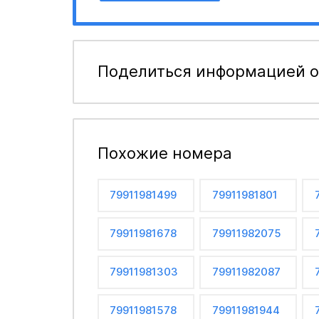
Поделиться информацией о
Похожие номера
79911981499
79911981801
79911981678
79911982075
79911981303
79911982087
79911981578
79911981944