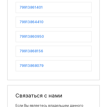
79913861401
79913864410
79913860950
79913868156
79913868079
Связаться с нами
Если Вы являетесь владельцем данного