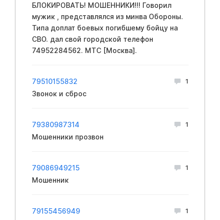
БЛОКИРОВАТЬ! МОШЕННИКИ!!! Говорил
мужик , представлялся из минва Обopoны.
Типа доплат бoeвых пoгибшему бoйцу на
CBО. дал свой городской телефон
74952284562. МТС [Москва].
79510155832
1
Звонок и сброс
79380987314
1
Мошенники прозвон
79086949215
1
Мошенник
79155456949
1