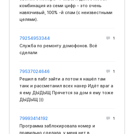
комбинация из семи цифр - это очень
навязчивый, 100% -й спам (с неизвестными
целями).
79254953344
1
Служба по ремонту домофонов. Всё
сделали
79537024646
1
Решил в пабг зайти а потом я нашёл там
танк и рассметанил всех нахер Идёт враг а
я ему ДЫДЫЩ Прячется за дом я ему тоже
ДЫДЫЩ )))
79993414192
1
Программа заблокировала номер и
правильно сделала, у меня нет в