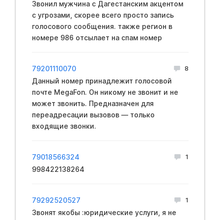
Звонил мужчина с Дагестанским акцентом
с угрозами, скорее всего просто запись
голосового сообщения. также регион в
номере 986 отсылает на спам номер
79201110070
8
Данный номер принадлежит голосовой
почте MegaFon. Он никому не звонит и не
может звонить. Предназначен для
переадресации вызовов — только
входящие звонки.
79018566324
1
998422138264
79292520527
1
Звонят якобы :юридические услуги, я не