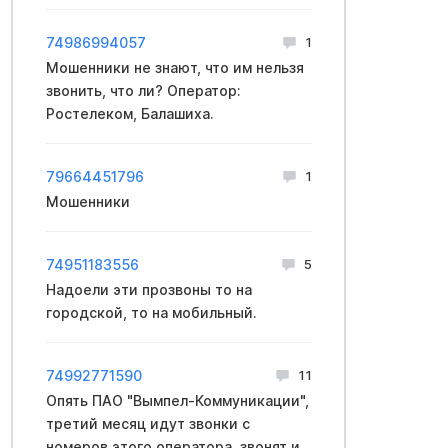
74986994057
1
Мошенники не знают, что им нельзя
звонить, что ли? Оператор:
Ростелеком, Балашиха.
79664451796
1
Мошенники
74951183556
5
Надоели эти прозвоны то на
городской, то на мобильный.
74992771590
11
Опять ПАО "Вымпел-Коммуникации",
третий месяц идут звонки с
номеров этого оператора, звонят и