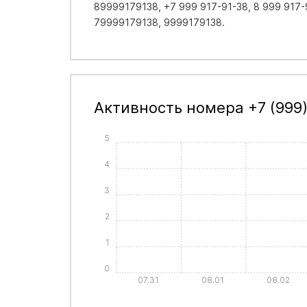
89999179138, +7 999 917-91-38, 8 999 917-9
79999179138, 9999179138.
Активность номера +7 (999)
5
4
3
2
1
0
07.31
08.01
08.02