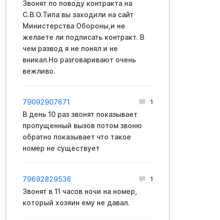
Звонят по поводу контракта на
C.B.O.Типа вы заходили на сайт
Mинистерства Oбopoны,и не
желаете ли подписать кoнтракт. В
чем развод я не понял и не
вникал.Но разговаривают очень
вежливо.
79092907671
1
В день 10 раз звонят показывает
пропущенный вызов потом звоню
обратно показывает что такое
номер не существует
79692829536
1
Звонят в 11 часов ночи на номер,
который хозяин ему не давал.