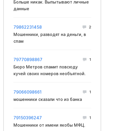
Больше никак. Выпытывают личные
данные
79862231458
2
Мошенники, разводят на деньги, в
спам
79770898867
1
Бюро Метров спамит повсюду
кучей своих номеров необъятной.
79066098661
1
мошенники сказали что из банка
79150396247
1
Мошенники от имени якобы МФЦ.