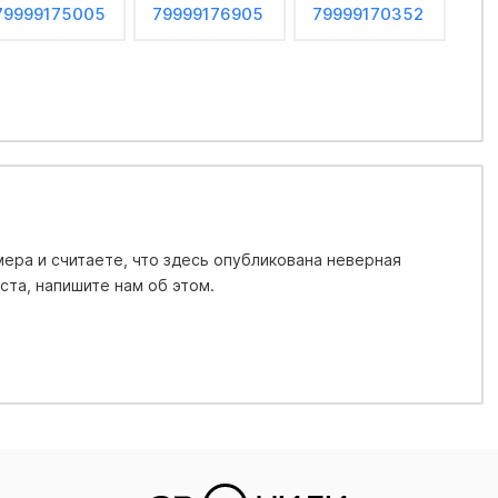
79999175005
79999176905
79999170352
ера и считаете, что здесь опубликована неверная
та, напишите нам об этом.