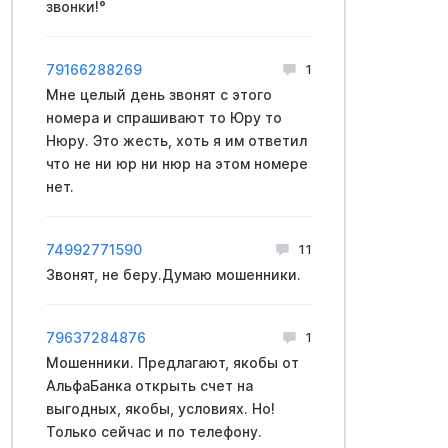
звонки!°
79166288269
1
Мне целый день звонят с этого
номера и спрашивают то Юру то
Нюру. Это жесть, хоть я им ответил
что не ни юр ни нюр на этом номере
нет.
74992771590
11
Звонят, не беру.Думаю мошенники.
79637284876
1
Мошенники. Предлагают, якобы от
АльфаБанка открыть счет на
выгодных, якобы, условиях. Но!
Только сейчас и по телефону.