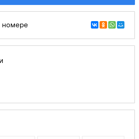
 номере
и