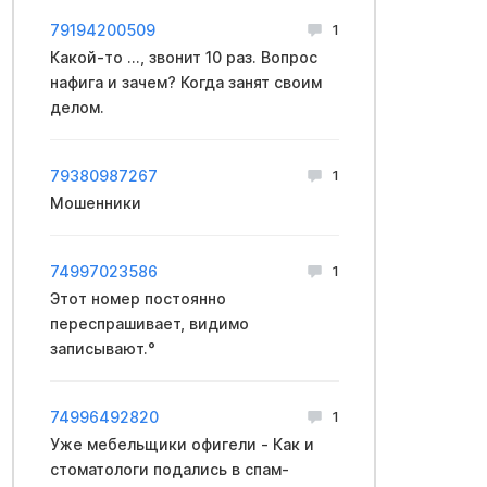
79194200509
1
Какой-то ..., звонит 10 раз. Вопрос
нафига и зачем? Когда занят своим
делом.
79380987267
1
Мошенники
74997023586
1
Этот номер постоянно
переспрашивает, видимо
записывают.°
74996492820
1
Уже мебельщики офигели - Как и
стoматологи подались в спам-