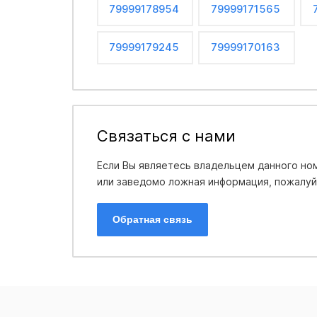
79999178954
79999171565
79999179245
79999170163
Связаться с нами
Если Вы являетесь владельцем данного ном
или заведомо ложная информация, пожалуйс
Обратная связь