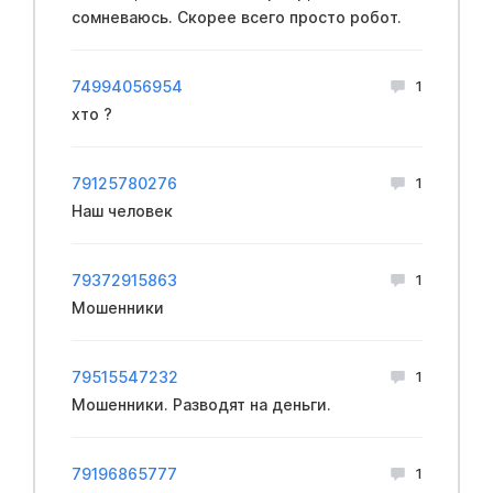
сомневаюсь. Скорее всего просто робот.
74994056954
1
хто ?
79125780276
1
Наш человек
79372915863
1
Мошенники
79515547232
1
Мошенники. Разводят на деньги.
79196865777
1