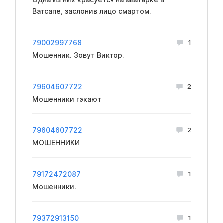
Ватсапе, заслонив лицо смартом.
79002997768
1
Мошенник. Зовут Виктор.
79604607722
2
Мошенники гэкают
79604607722
2
МОШЕННИКИ
79172472087
1
Мошенники.
79372913150
1