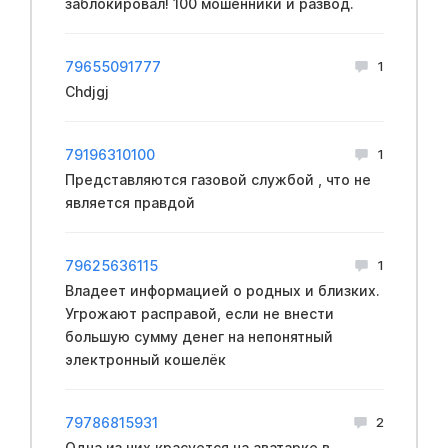
заблокировал! 100 мошенники и развод.
79655091777
1
Chdjgj
79196310100
1
Представляются газовой службой , что не
является правдой
79625636115
1
Владеет информацией о родных и близких.
Угрожают расправой, если не внести
большую сумму денег на непонятный
электронный кошелёк
79786815931
2
Одна из них красуется на аватарке в