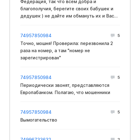
Федерация, так что всем добра и
благополучия, берегите своих бабушек и
дедушек ) не дайте им обмануть их и Вас...
74957850984
5
Точно, мошня! Проверила: перезвонила 2
раза на номер, а там "номер не
зарегистрирован"
74957850984
5
Периодически звонят, представляются
Европабанком. Полагаю, что мошенники
74957850984
5
Вымогательство
74996733632
2