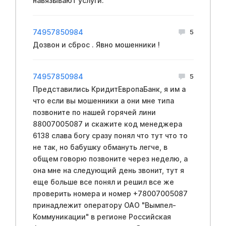
навязывают услуги.
74957850984
5
Дозвон и сброс . Явно мошенники !
74957850984
5
Представились КридитЕвропаБанк, я им а
что если вы мошенники а они мне типа
позвоните по нашей горячей лини
88007005087 и скажите код менеджера
6138 слава богу сразу понял что тут что то
не так, но бабушку обмануть легче, в
общем говорю позвоните через неделю, а
она мне на следующий день звонит, тут я
еще больше все понял и решил все же
проверить номера и номер +78007005087
принадлежит оператору ОАО "Вымпел-
Коммуникации" в регионе Российская