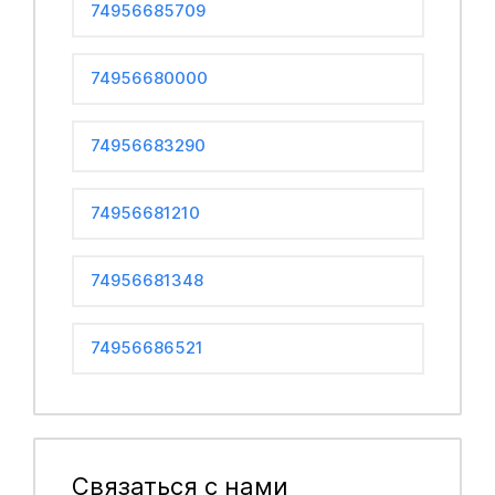
74956685709
74956680000
74956683290
74956681210
74956681348
74956686521
Связаться с нами