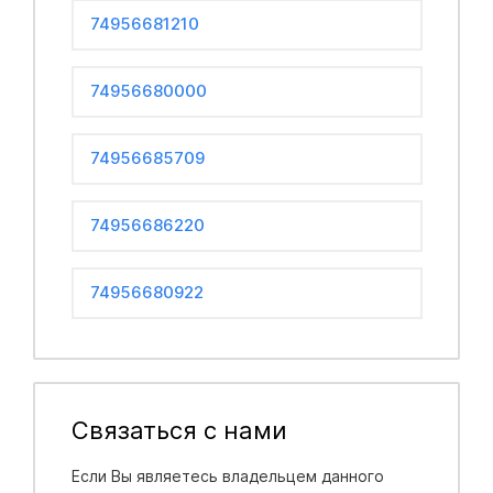
74956681210
74956680000
74956685709
74956686220
74956680922
Связаться с нами
Если Вы являетесь владельцем данного