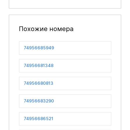
Похожие номера
74956685949
74956681348
74956680813
74956683290
74956686521