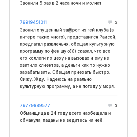
Звонили 5 раз в 2 часа ночи и молчат
79919451011
2
Звонил опущенный за@рот из гей клуба (в
питере таких много), представился Раисой,
предлагал развлечьчя, обещал культурную
программу по фен шую)))) сказал, что все
его коллеги по цеху на вызовах и ему не
хватило клиентов, а деньги как то нужно
зарабатывать. Обещал приехать быстро.
Сижу. Жду. Надеюсь на реально
культурную программу, а не погоду у моря.
79779889577
3
Обманщица в 24 году всего наобещала и
обманула, пацаны не ведитесь на неё.