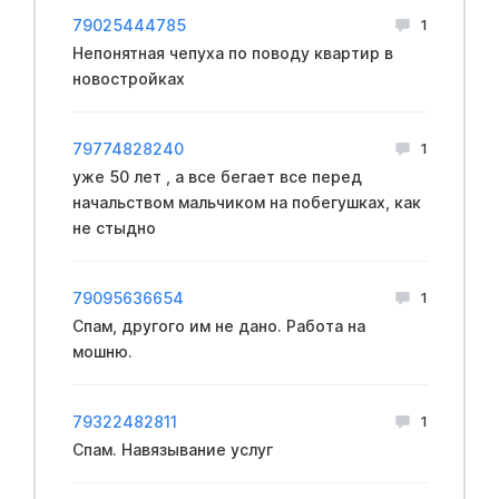
79025444785
1
Непонятная чепуха по поводу квартир в
новостройках
79774828240
1
уже 50 лет , а все бегает все перед
начальством мальчиком на побегушках, как
не стыдно
79095636654
1
Спам, другого им не дано. Работа на
мошню.
79322482811
1
Спам. Навязывание услуг