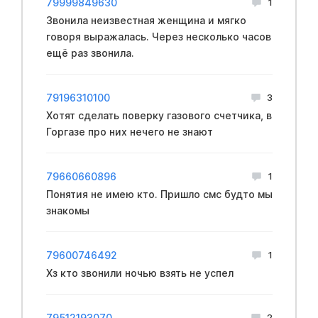
79999849630
1
Звонила неизвестная женщина и мягко
говоря выражалась. Через несколько часов
ещё раз звонила.
79196310100
3
Хотят сделать поверку газового счетчика, в
Горгазе про них нечего не знают
79660660896
1
Понятия не имею кто. Пришло cмс будто мы
знакомы
79600746492
1
Хз кто звонили ночью взять не успел
79512193070
2