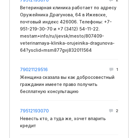
Ветеринарная клиника работает по адресу
Оружейника Драгунова, 64 в Ижевске,
почтовый индекс 426006. Телефоны: +7-
951-219-30-70 и +7 (3412) 54-11-22.
mestam•info/ru/ijevsk/mesto/807409-
veterinarnaya-klinika-orujeinika-dragunova-
64?ysclid=msm877gvj832011564
79021129516
1
Женщина сказала вы как добросовестный
гражданин имеете право получить
бесплатную консультацию
79512193070
2
Невесть кто, а туда же, хочет впарить
кредит