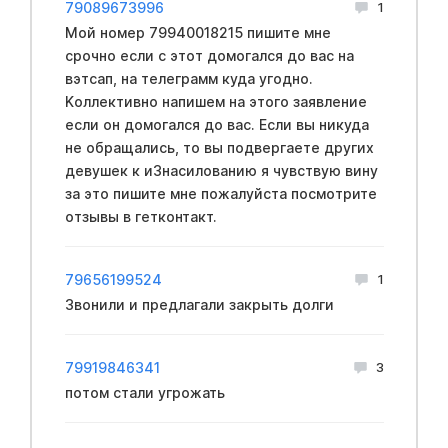
79089673996
1
Мой номер 79940018215 пишите мне
срочно если с этот домогался до вас на
вэтсап, на телеграмм куда угодно.
Kоллективно напишем на этого заявление
если он домогался до вас. Если вы никуда
не обращались, то вы подвергаете других
девушек к и3нacилoванию я чувствую вину
за это пишите мне пожалуйста посмотрите
отзывы в гeтконтакт.
79656199524
1
Звонили и предлагали закрыть долги
79919846341
3
потом стали угрожать