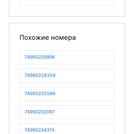
Похожие номера
74993220996
74993224304
74993225566
74993222087
74993224315