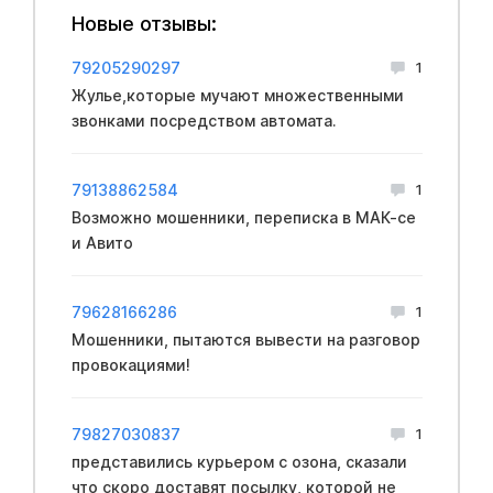
Новые отзывы:
79205290297
1
Жулье,которые мучают множественными
звонками посредством автомата.
79138862584
1
Возможно мошенники, переписка в МАК-се
и Авито
79628166286
1
Мошенники, пытаются вывести на разговор
провокациями!
79827030837
1
представились курьером с озона, сказали
что скоро доставят посылку, которой не