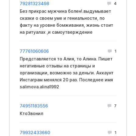
79281323498
4
Без прикрас мужчина болен!.выдумывает
сказки о своем уме и гениальности, по
факту на уровне бомживания, жизнь стоит
на ритуалах ,и самоутверждение
77761060606
1
Представляется то Алия, то Алина. Пишет
негативные отзывы на страницы и
организации, возможно за деньги. Аккаунт
Инстаграм менялся 20 раз. Последнее имя
salimova.alina1992
74951183556
7
КтоЗвонил
79932433660
1