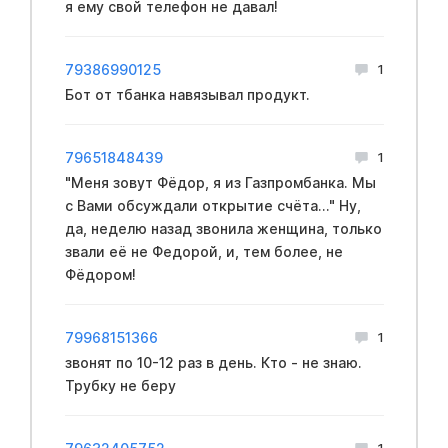
я ему свой телефон не давал!
79386990125
1
Бот от тбанка навязывал продукт.
79651848439
1
"Меня зовут Фёдор, я из Газпромбанка. Мы
с Вами обсуждали открытие счёта..." Ну,
да, неделю назад звонила женщина, только
звали её не Федорой, и, тем более, не
Фёдором!
79968151366
1
звонят по 10-12 раз в день. Кто - не знаю.
Трубку не беру
1