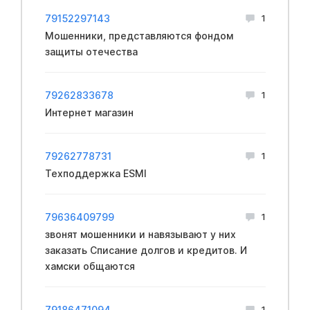
79152297143
1
Мошенники, представляются фондом
защиты отечества
79262833678
1
Интернет магазин
79262778731
1
Техподдержка ESMI
79636409799
1
звонят мошенники и навязывают у них
заказать Списание долгов и кредитов. И
хамски общаются
79186471094
1