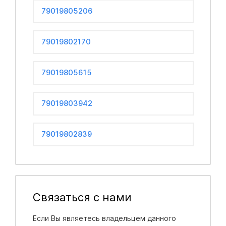
79019805206
79019802170
79019805615
79019803942
79019802839
Связаться с нами
Если Вы являетесь владельцем данного