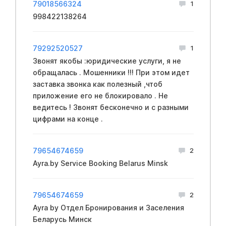
79018566324
1
998422138264
79292520527
1
Звонят якобы :юридические услуги, я не
обращалась . Мошенники !!! При этом идет
заставка звонка как полезный ,чтоб
приложение его не блокировало . Не
ведитесь ! Звонят бесконечно и с разными
цифрами на конце .
79654674659
2
Ayra.by Service Booking Belarus Minsk
79654674659
2
Ayra by Отдел Бронирования и Заселения
Беларусь Минск