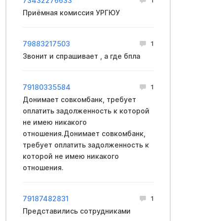
73432276633
Приёмная комиссия УРГЮУ
79883217503
1
Звонит и спрашивает , а где бпла
79180335584
1
Донимает совкомбанк, требует
оплатить задолженность к которой
не имею никакого
отношения.Донимает совкомбанк,
требует оплатить задолженность к
которой не имею никакого
отношения.
79187482831
1
Представились сотрудниками