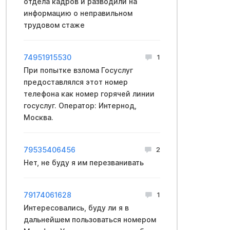
отдела кадров и разводили на
информацию о неправильном
трудовом стаже
74951915530
1
При попытке взлома Госуслуг
предоставлялся этот номер
телефона как номер горячей линии
госуслуг. Оператор: Интернод,
Москва.
79535406456
2
Нет, не буду я им перезванивать
79174061628
1
Интересовались, буду ли я в
дальнейшем пользоваться номером