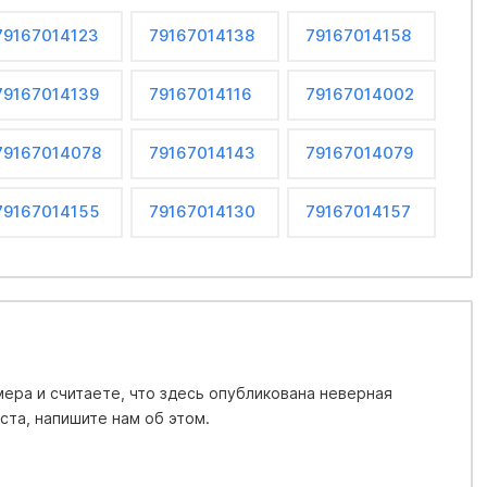
79167014123
79167014138
79167014158
79167014139
79167014116
79167014002
79167014078
79167014143
79167014079
79167014155
79167014130
79167014157
ера и считаете, что здесь опубликована неверная
та, напишите нам об этом.