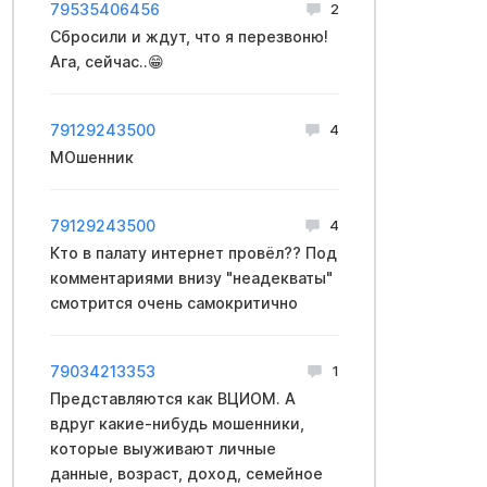
79535406456
2
Сбросили и ждут, что я перезвоню!
Ага, сейчас..😁
79129243500
4
МОшенник
79129243500
4
Кто в палату интернет провёл?? Под
комментариями внизу "неадекваты"
смотрится очень самокритично
79034213353
1
Представляются как ВЦИОМ. А
вдруг какие-нибудь мошенники,
которые выуживают личные
данные, возраст, доход, семейное