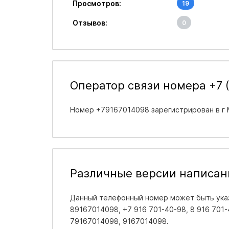
Просмотров:
19
Отзывов:
0
Оператор связи номера +7 (
Номер +79167014098 зарегистрирован в
г
Различные версии написан
Данный телефонный номер может быть указ
89167014098, +7 916 701-40-98, 8 916 701-4
79167014098, 9167014098.