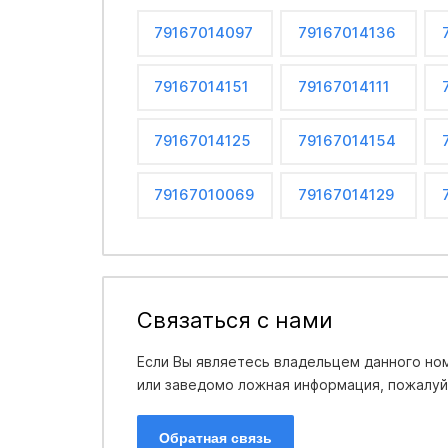
79167014097
79167014136
79167014151
79167014111
79167014125
79167014154
79167010069
79167014129
Связаться с нами
Если Вы являетесь владельцем данного ном
или заведомо ложная информация, пожалуйс
Обратная связь