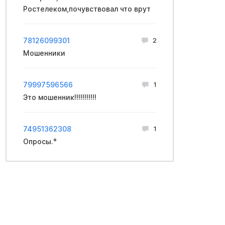
Ростелеком,почувствовал что врут
78126099301
2
Мошенники
79997596566
1
Это мошенник!!!!!!!!!!!
74951362308
1
Опросы.°