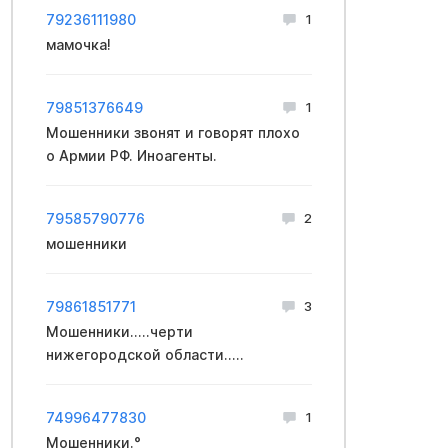
79236111980
1
мамочка!
79851376649
1
Мошенники звонят и говорят плохо
о Армии РФ. Иноагенты.
79585790776
2
мошенники
79861851771
3
Мошенники.....черти
нижегородской области.....
74996477830
1
Мошенники.°