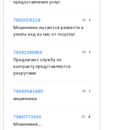
предоставления услуг.
79051316229
1
Мошенники пытаются развести и
узнать код из смс от госуслуг
79292390964
1
Предлагают службу по
контракту,представляются
рекрутами
79049545460
1
мошенники
79861772650
4
Мошенники.,..