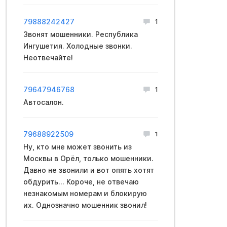
79888242427
1
Звонят мошенники. Республика
Ингушетия. Холодные звонки.
Неотвечайте!
79647946768
1
Автосалон.
79688922509
1
Ну, кто мне может звонить из
Москвы в Орёл, только мошенники.
Давно не звонили и вот опять хотят
обдурить... Короче, не отвечаю
незнакомым номерам и блокирую
их. Однозначно мошенник звонил!