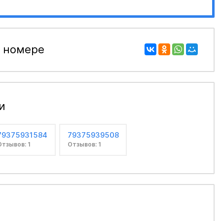
 номере
и
79375931584
79375939508
Отзывов: 1
Отзывов: 1