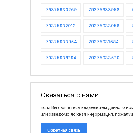
79375930269
79375933958
79375932912
79375933956
79375933954
79375931584
79375938294
79375933520
Связаться с нами
Если Вы являетесь владельцем данного ном
или заведомо ложная информация, пожалуйс
Обратная связь