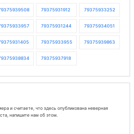
79375939508
79375931912
79375933252
79375933957
79375931244
79375934051
79375931405
79375933955
79375939863
79375938834
79375937918
ера и считаете, что здесь опубликована неверная
та, напишите нам об этом.